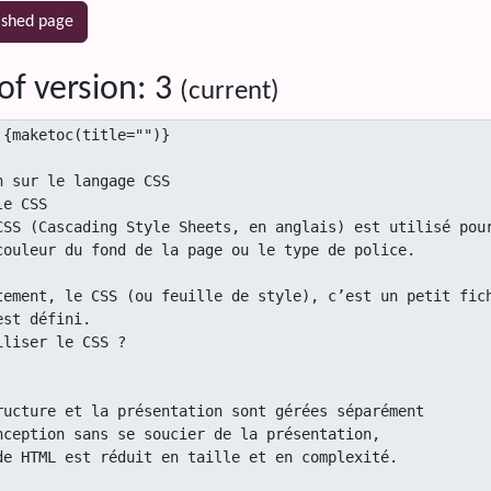
ished page
of version: 3
(current)
 fois un sélecteur de thème et, si le thème a des options, il y a un sélecteur d'option.

-------------------------------------------------

Liens externes pour apprendre CSS
http://www.cssdebutant.com/
http://stylescss.free.fr/tutorial-css.php
http://css.mammouthland.net/

Pour valider le code CSS selon les nor