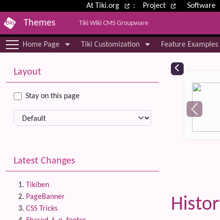
Site identity, navigation, etc.
At Tiki.org
:
Project
Software
Themes
Tiki Wiki CMS Groupware
Navigation and related functional
Home Page
Tiki Customization
Feature Examples
More content and functionality (le
Relat
Layout
Stay on this page
Latest Changes
Tikiben
PageBanner
Histor
CSS Tricks