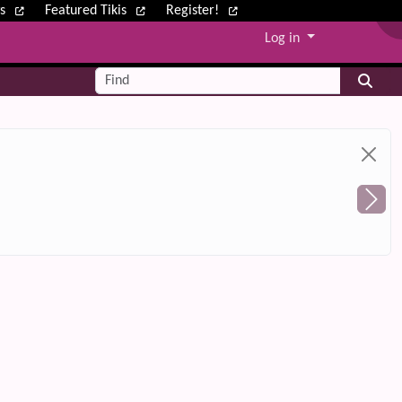
ws
Featured Tikis
Register!
Log in
Find